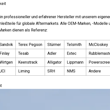
keit
ein professioneller und erfahrener Hersteller mit unserem eigenen
leißteile für globale Aftermarkets. Alle OEM-Marken, -Modelle u
Marken dienen als Referenz:
Sandvik
Terex Pegson
Stürmer
Telsmith
McCloskey
Finlay
Tesab
Adler
Extec
Rubblemast
Wirtgen
Keenstrack
Alligator
Lippmann
Powerscree
JCI
Liming
SRH
NMS
Andere
t