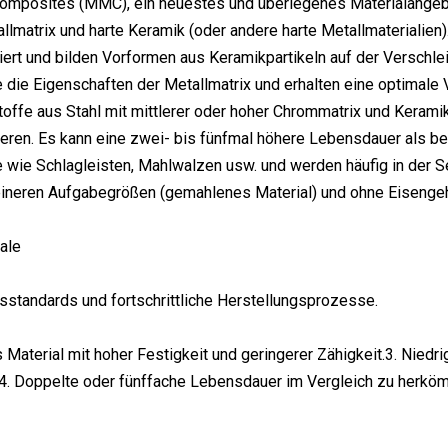
Composites (MMC), ein neuestes und überlegenes Materialangebo
llmatrix und harte Keramik (oder andere harte Metallmaterialie
ltriert und bilden Vorformen aus Keramikpartikeln auf der Verschl
e die Eigenschaften der Metallmatrix und erhalten eine optimale 
offe aus Stahl mit mittlerer oder hoher Chrommatrix und Keram
ieren. Es kann eine zwei- bis fünfmal höhere Lebensdauer als be
e wie Schlagleisten, Mahlwalzen usw. und werden häufig in der 
eineren Aufgabegrößen (gemahlenes Material) und ohne Eisengeh
ale
sstandards und fortschrittliche Herstellungsprozesse.
 Material mit hoher Festigkeit und geringerer Zähigkeit.3. Niedr
 Doppelte oder fünffache Lebensdauer im Vergleich zu herkömmli