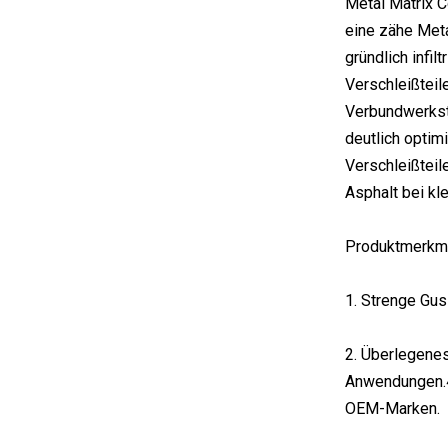
Metal Matrix 
eine zähe Meta
gründlich infi
Verschleißteil
Verbundwerkst
deutlich optim
Verschleißteil
Asphalt bei kl
Produktmerkm
1. Strenge Gus
2. Überlegenes
Anwendungen.4.
OEM-Marken.