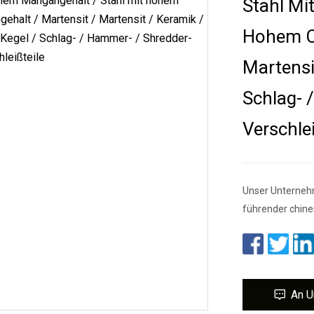
Stahl Mi
Hohem C
Martensi
Schlag- 
Verschlei
Unser Unternehm
führender chine
An U