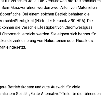
t für Verschleißteile. Die Verbundwerkstoffe kombinieren
n). Beim Gussverfahren werden zwei Arten von Materialien
eißoberfläche. Bei einem solchen Betrieb behalten die
Verschleißfestigkeit (Härte der Keramik > 90 HRA). Die
ik können die Verschleißfestigkeit von Chromweißguss
i Chromstahl erreicht werden. Sie eignen sich besser für
Sekundärzerkleinerung von Natursteinen oder Flusskies,
alt eingesetzt.
igere Betriebskosten und gute Auswahl für viele
chem Stahl.5. „Echte Alternative“-Teile für die führenden