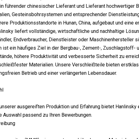
ein führender chinesischer Lieferant und Lieferant hochwertige
alien, Gesteinsbohrsystemen und entsprechender Dienstleistunge
ere Produktionsstandorte in Hunan, China, aufgebaut und eine er
linsky liefert vollständige, wirtschaftliche und nachhaltige Lös
ändler, Endverbraucher, Dienstleister oder Maschinenhersteller s
 ist ein häufiges Ziel in der Bergbau-, Zement-, Zuschlagstoff- 
stände, höhere Produktivität und verbesserte Sicherheit zu erreic
schleißfester Materialien. Unsere Verschleißteile bieten erstklas
ungsfreien Betrieb und einer verlängerten Lebensdauer.
hl
unserer ausgereiften Produktion und Erfahrung bietet Hanlinsky 
ine Auswahl passend zu Ihren Bewerbungen.
reibung