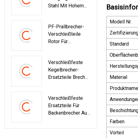
Stahl Mit Hohem
Basisinfo
Chrom-/Chromgeha
Lt / Martensit /
Modell Nr.
PF-Prallbrecher-
Martensit /
Zertifizierun
Verschleißteile
Keramik / MMC-
Rotor Für
Backe / Kegel /
Standard
Kopfsteinpflaster
Schlag- / Hammer-
Oberflächen
Mit ISO-Zertifikat
/ Shredder-
Verschleißfeste
Zerkleinerungsausr
Brecher-
Herstellung
Kegelbrecher-
Üstung PF1315
Verschleißteile
Ersatzteile Brecher
Material
Konkav
Produktnam
Verschleißfeste
Anwendunge
Ersatzteile Für
Beschichtun
Backenbrecher Aus
Gusseisen Mit
Farben
Hohem
Vorteil
Chromgehalt