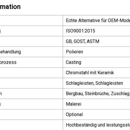
rmation
Echte Alternative für OEM-Mode
g
ISO9001:2015
GB, GOST, ASTM
behandlung
Polieren
sprozess
Casting
Chromstahl mit Keramik
e
Schlagleisten, Schlagleisten
n
Bergbau, Steinbrüche, Zuschlag
g
Malerei
Optional
Hochbeständig und leistungsst