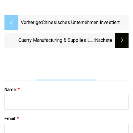
Vorherige:
Chinesisches Unternehmen Investiert
10,73 Millionen US-Dollar In Die
Wirtschaftszone BEPZA
Quarry Manufacturing & Supplies Ltd
:nächste
(QMS)
Name:
*
Email:
*